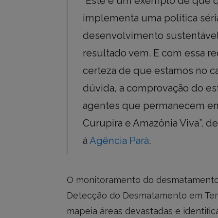
“Este é um exemplo de que q
implementa uma política séri
desenvolvimento sustentável
resultado vem. E com essa re
certeza de que estamos no c
dúvida, a comprovação do es
agentes que permanecem em
Curupira e Amazônia Viva”, d
à
Agência Pará
.
O monitoramento do desmatamento n
Detecção do Desmatamento em Tempo
mapeia áreas devastadas e identif