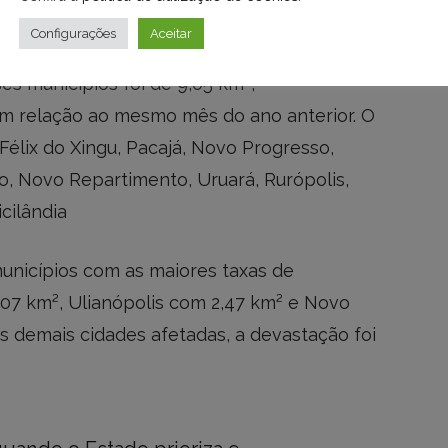
ignificativas.
Configurações
Aceitar
ses municípios foi de 9,05 km²,
 relação ao mesmo mês do ano anterior. O
Félix do Xingu, Pacajá, Novo Progresso,
rio, Novo Repartimento, Uruará, Rurópolis,
cilândia
municípios com as maiores taxas de
7 km², Ulianópolis com 2,47 km² e Novo
s demais cidades afetadas, a devastação foi