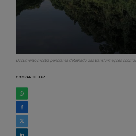
Documento mostra panorama detalhado das transformações ocorridas 
COMPARTILHAR