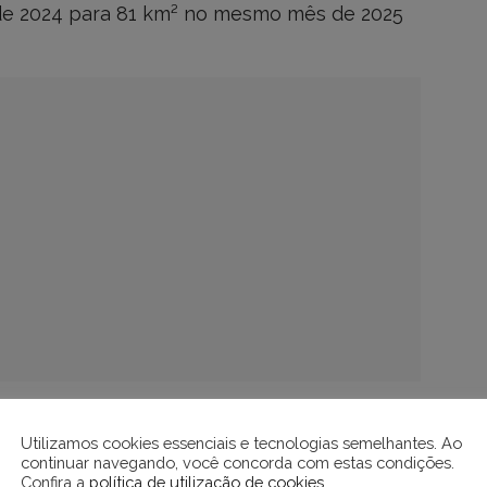
de 2024 para 81 km² no mesmo mês de 2025
apresentavam cenários preocupantes,
Utilizamos cookies essenciais e tecnologias semelhantes. Ao
continuar navegando, você concorda com estas condições.
declara Estado de Emergência Ambiental,
Confira a
política de utilização de cookies
.