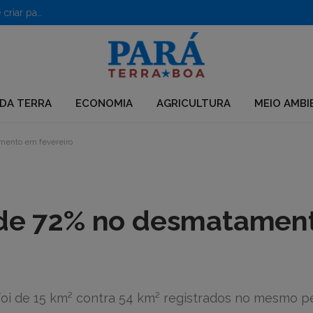
PF desarticula grupo que usava químicos para desmatar e criar pastagens no Pará
DA TERRA
ECONOMIA
AGRICULTURA
MEIO AMBI
mento em fevereiro
a de 72% no desmatamen
oi de 15 km² contra 54 km² registrados no mesmo p