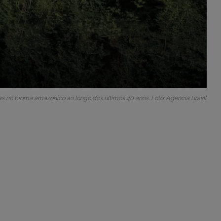
no bioma amazônico ao longo dos últimos 40 anos. Foto: Agência Brasil