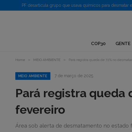
1.
COP30
GENTE 
»
»
Home
MEIO AMBIENTE
Pará registra queda de 72% no desmata
7 de março de 2025
MEIO AMBIENTE
Pará registra qued
fevereiro
Área sob alerta de desmatamento no estado f