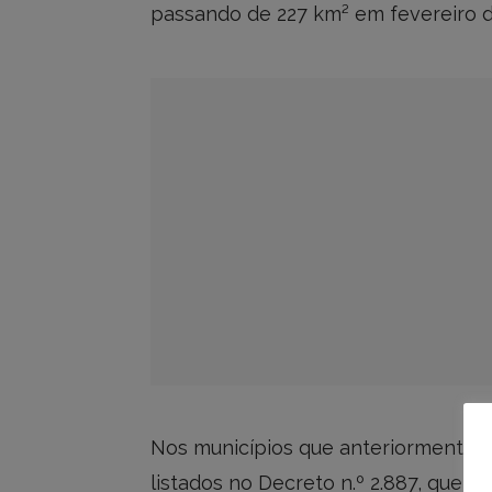
passando de 227 km² em fevereiro 
Nos municípios que anteriormente 
listados no Decreto n.º 2.887, que 