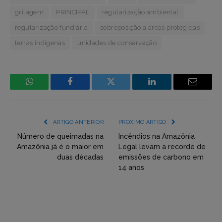
grilagem
PRINCIPAL
regularização ambiental
regularização fundiária
sobreposição a áreas protegidas
terras indígenas
unidades de conservação
WhatsApp
Facebook
Incorpore
LinkedIn
Email
mídia
(YouTube,
ARTIGO ANTERIOR
PRÓXIMO ARTIGO
Twitter,
Número de queimadas na
Incêndios na Amazônia
Amazônia já é o maior em
Legal levam a recorde de
Flickr
duas décadas
emissões de carbono em
14 anos
etc)
diretamente
em
tópicos