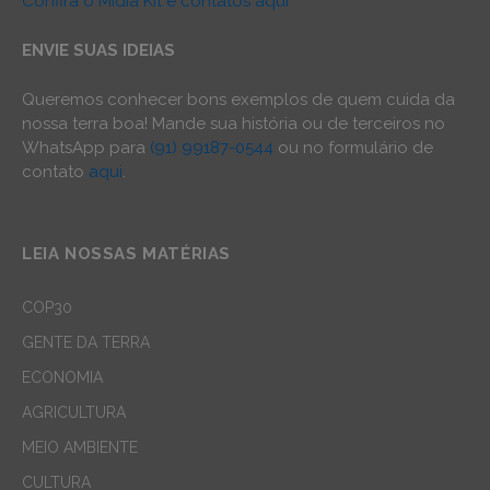
Confira o Mídia Kit e contatos aqui
ENVIE SUAS IDEIAS
Queremos conhecer bons exemplos de quem cuida da
nossa terra boa! Mande sua história ou de terceiros no
WhatsApp para
(91) 99187-0544
ou no formulário de
contato
aqui
.
LEIA NOSSAS MATÉRIAS
COP30
GENTE DA TERRA
ECONOMIA
AGRICULTURA
MEIO AMBIENTE
CULTURA