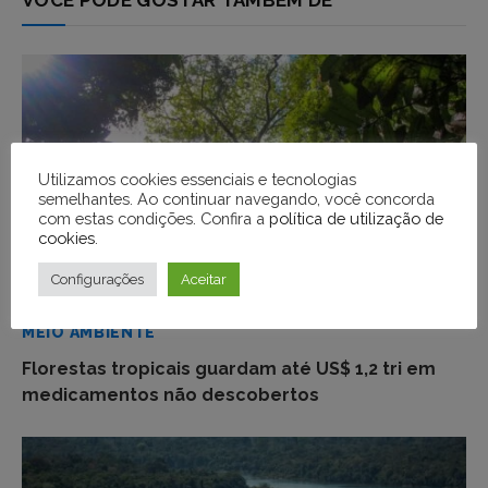
Utilizamos cookies essenciais e tecnologias
semelhantes. Ao continuar navegando, você concorda
com estas condições. Confira a
política de utilização de
cookies
.
Configurações
Aceitar
MEIO AMBIENTE
Florestas tropicais guardam até US$ 1,2 tri em
medicamentos não descobertos