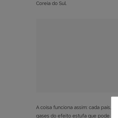
Coreia do Sul.
A coisa funciona assim: cada país,
gases do efeito estufa que pode emi