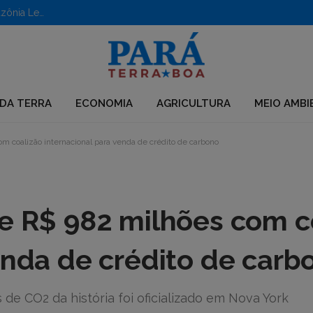
Aberto edital para apoio a iniciativas em territórios da Amazônia Legal
DA TERRA
ECONOMIA
AGRICULTURA
MEIO AMBI
m coalizão internacional para venda de crédito de carbono
de R$ 982 milhões com c
enda de crédito de carb
de CO2 da história foi oficializado em Nova York