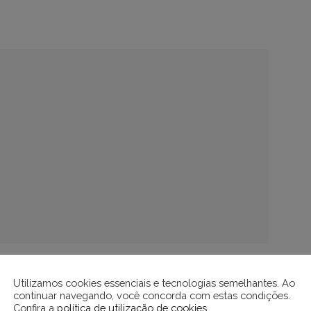
 estado ou empresa tem uma cota máxima de
Utilizamos cookies essenciais e tecnologias semelhantes. Ao
continuar navegando, você concorda com estas condições.
tir. Se qualquer um deles conseguir reduzir
Confira a
política de utilização de cookies
.