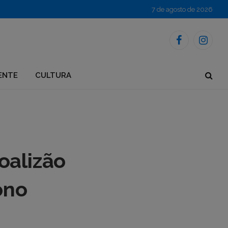
7 de agosto de 2026
Facebook
Instagr
ENTE
CULTURA
oalizão
ono