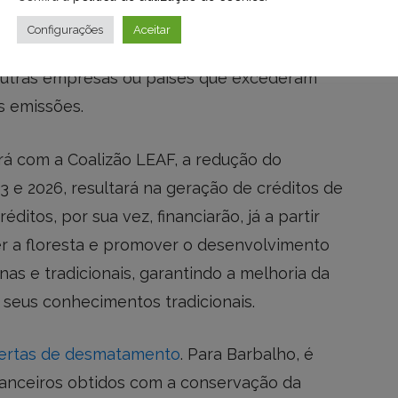
com a redução do desmatamento, por
Configurações
Aceitar
, ele gera créditos de carbono. Esses
outras empresas ou países que excederam
s emissões.
rá com a Coalizão LEAF, a redução do
 e 2026, resultará na geração de créditos de
ditos, por sua vez, financiarão, já a partir
er a floresta e promover o desenvolvimento
as e tradicionais, garantindo a melhoria da
e seus conhecimentos tradicionais.
lertas de desmatamento
. Para Barbalho, é
nanceiros obtidos com a conservação da