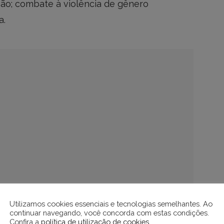
ção; combate à violência de gênero
a.
Utilizamos cookies essenciais e tecnologias semelhantes. Ao
continuar navegando, você concorda com estas condições.
Confira a
política de utilização de cookies
.
plena e a igualdade de participação