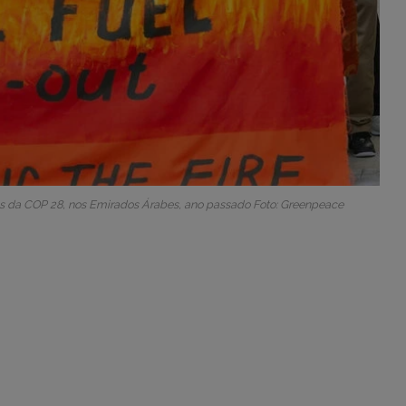
s da COP 28, nos Emirados Árabes, ano passado Foto: Greenpeace