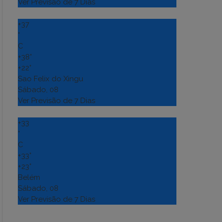
Ver Previsão de 7 Dias
+
37
°
C
+
38°
+
22°
Sao Felix do Xingu
Sábado, 08
Ver Previsão de 7 Dias
+
33
°
C
+
33°
+
23°
Belém
Sábado, 08
Ver Previsão de 7 Dias