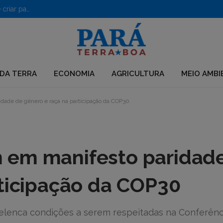
PF desarticula grupo que usava químicos para desmatar e criar pastagens no Pará
DA TERRA
ECONOMIA
AGRICULTURA
MEIO AMBI
ade de gênero e raça na participação da COP30
 em manifesto paridad
rticipação da COP30
 elenca condições a serem respeitadas na Conferênc