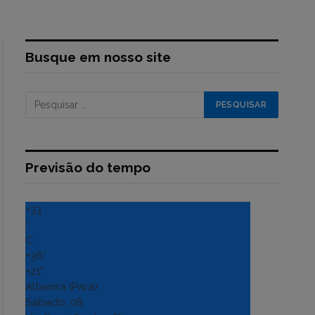
Busque em nosso site
Previsão do tempo
+
33
°
C
+
36°
+
21°
Altamira (Para)
Sábado, 08