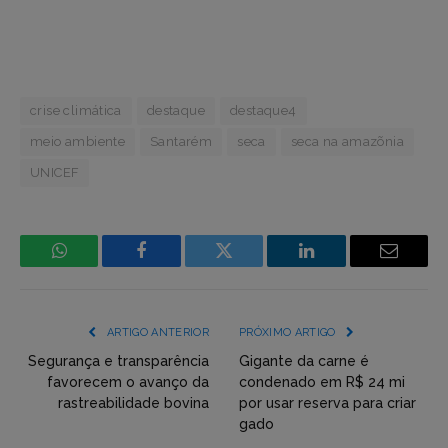
crise climática
destaque
destaque4
meio ambiente
Santarém
seca
seca na amazõnia
UNICEF
WhatsApp
Facebook
Incorpore
LinkedIn
Email
mídia
(YouTube,
ARTIGO ANTERIOR
PRÓXIMO ARTIGO
Twitter,
Segurança e transparência
Gigante da carne é
favorecem o avanço da
condenado em R$ 24 mi
Flickr
rastreabilidade bovina
por usar reserva para criar
gado
etc)