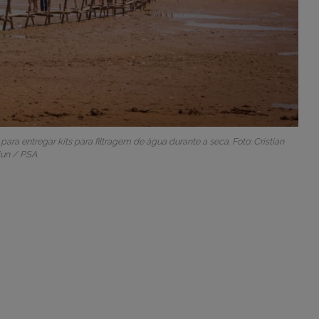
ra entregar kits para filtragem de água durante a seca. Foto: Cristian
iun / PSA