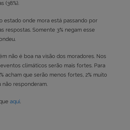
s (38%).
 o estado onde mora está passando por
as respostas. Somente 3% negam esse
ondeu.
bém não é boa na visão dos moradores. Nos
ventos climáticos serão mais fortes. Para
6% acham que serão menos fortes, 2% muito
u não responderam.
ique
aqui
.