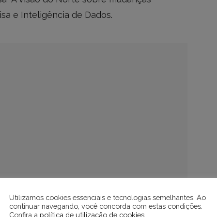
isa e Inteligência de Dados.
Utilizamos cookies essenciais e tecnologias semelhantes. Ao
entre 12 e 17 de dezembro do ano passado,
continuar navegando, você concorda com estas condições.
Confira a
política de utilização de cookies
.