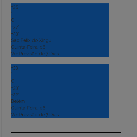
+
35
°
C
+
37°
+
23°
Sao Felix do Xingu
Quinta-Feira, 06
Ver Previsão de 7 Dias
+
33
°
C
+
33°
+
22°
Belém
Quinta-Feira, 06
Ver Previsão de 7 Dias