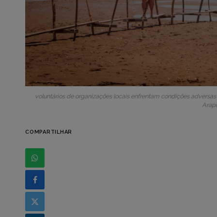
voluntários de organizações locais enfrentam condições adversas pa
Arap
COMPARTILHAR