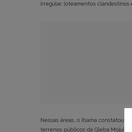
irregular, loteamentos clandestinos 
Nessas áreas, o Ibama constatou qu
terrenos públicos da Gleba Mojui 