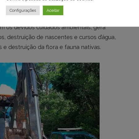
m o título de propriedade da terra e sem a
Configurações
Aceitar
al. O órgão alerta que a grilagem associada
m os devidos cuidados ambientais, gera
, destruição de nascentes e cursos d’água,
 e destruição da flora e fauna nativas.