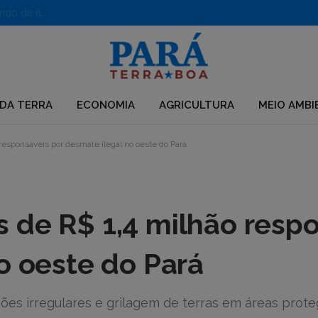
PF desarticula grupo que usava químicos para desmatar e criar pastagens no Pará
DA TERRA
ECONOMIA
AGRICULTURA
MEIO AMBI
esponsáveis por desmate ilegal no oeste do Pará
 de R$ 1,4 milhão resp
o oeste do Pará
ões irregulares e grilagem de terras em áreas prote