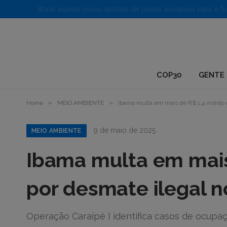
1.
COP30
GENTE 
»
»
Home
MEIO AMBIENTE
Ibama multa em mais de R$ 1,4 milhão r
9 de maio de 2025
MEIO AMBIENTE
Ibama multa em mais
por desmate ilegal n
Operação Caraipé I identifica casos de ocupaç