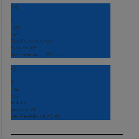
+
35
°
C
+
39°
+
23°
Sao Felix do Xingu
Sábado, 08
Ver Previsão de 7 Dias
+
31
°
C
+
32°
+
23°
Belém
Sábado, 08
Ver Previsão de 7 Dias