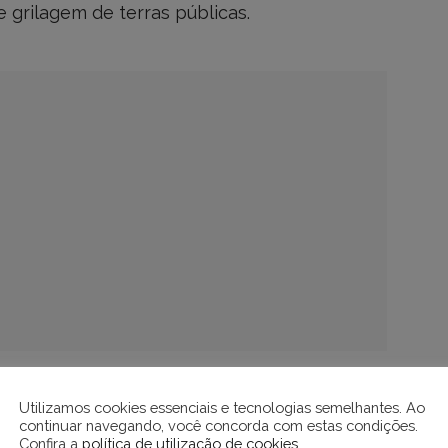
e grilagem de terras públicas.
e havia pessoas e imobiliárias vendendo
Utilizamos cookies essenciais e tecnologias semelhantes. Ao
continuar navegando, você concorda com estas condições.
dos Campos e do Projeto de Assentamento
Confira a
política de utilização de cookies
.