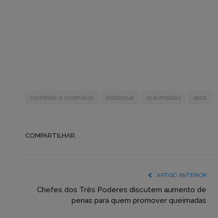
combate a incendios
destaque
queimadas
seca
COMPARTILHAR.
ARTIGO ANTERIOR
Chefes dos Três Poderes discutem aumento de
penas para quem promover queimadas