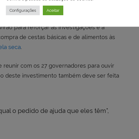
eforçar o monitoramento e enfrentamento às
Configurações
Aceitar
s brigadistas e aluguel de viaturas e
rão para reforçar as investigações e a
compra de cestas básicas e de alimentos às
ela seca
.
 reunir com os 27 governadores para ouvir
ção deste investimento também deve ser feita
qual o pedido de ajuda que eles têm”,