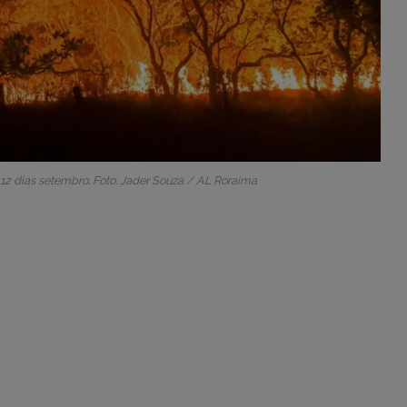
 12 dias setembro. Foto: Jader Souza / AL Roraíma