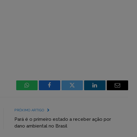
WhatsApp
Facebook
Incorpore
LinkedIn
Email
mídia
(YouTube,
PRÓXIMO ARTIGO
Twitter,
Pará é o primeiro estado a receber ação por
dano ambiental no Brasil
Flickr