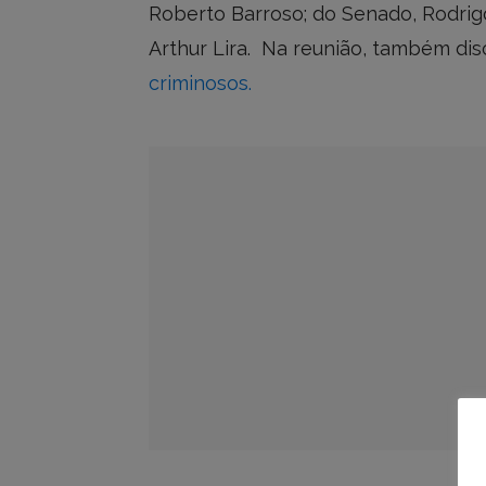
Roberto Barroso; do Senado, Rodri
Arthur Lira. Na reunião, também dis
criminosos.