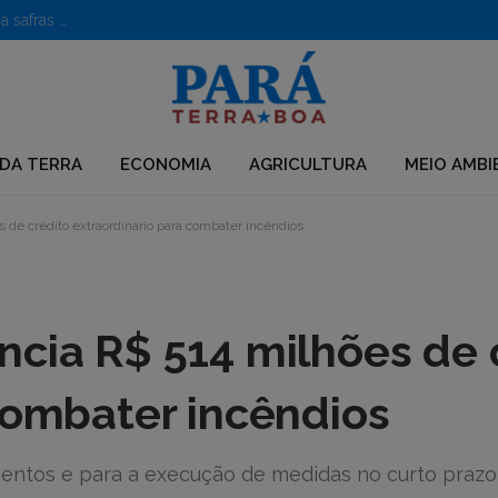
Caroço de açaí vira poderoso nanofertilizante e impulsiona safras no semiárido
DA TERRA
ECONOMIA
AGRICULTURA
MEIO AMBI
 de crédito extraordinário para combater incêndios
ncia R$ 514 milhões de 
combater incêndios
mentos e para a execução de medidas no curto prazo