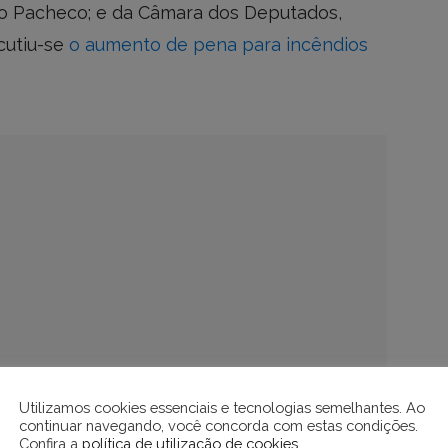
go Pacheco; e da Câmara dos Deputados,
cutiu-se
o aumento de pena para incêndios
Utilizamos cookies essenciais e tecnologias semelhantes. Ao
continuar navegando, você concorda com estas condições.
Confira a
política de utilização de cookies
.