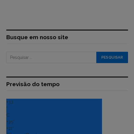
Busque em nosso site
Previsão do tempo
+
33
°
C
+
35°
+
21°