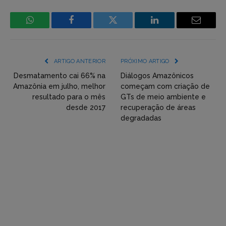
WhatsApp
Facebook
Incorpore
LinkedIn
Email
mídia
(YouTube,
ARTIGO ANTERIOR
PRÓXIMO ARTIGO
Twitter,
Desmatamento cai 66% na
Diálogos Amazônicos
Amazônia em julho, melhor
começam com criação de
Flickr
resultado para o mês
GTs de meio ambiente e
desde 2017
recuperação de áreas
etc)
degradadas
diretamente
em
tópicos
e
respostas