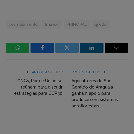
desmatamento
Imazon
PRINCIPAL
queda
WhatsApp
Facebook
Incorpore
LinkedIn
Email
mídia
(YouTube,
ARTIGO ANTERIOR
PRÓXIMO ARTIGO
Twitter,
ONGs, Pará e União se
Agricultores de São
reúnem para discutir
Geraldo do Araguaia
Flickr
estratégias para COP30
ganham apoio para
produção em sistemas
etc)
agroflorestais
diretamente
em
tópicos