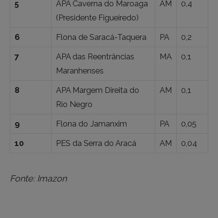
5
APA Caverna do Maroaga
AM
0,4
(Presidente Figueiredo)
6
Flona de Saracá-Taquera
PA
0,2
7
APA das Reentrâncias
MA
0,1
Maranhenses
8
APA Margem Direita do
AM
0,1
Rio Negro
9
Flona do Jamanxim
PA
0,05
10
PES da Serra do Aracá
AM
0,04
Fonte: Imazon