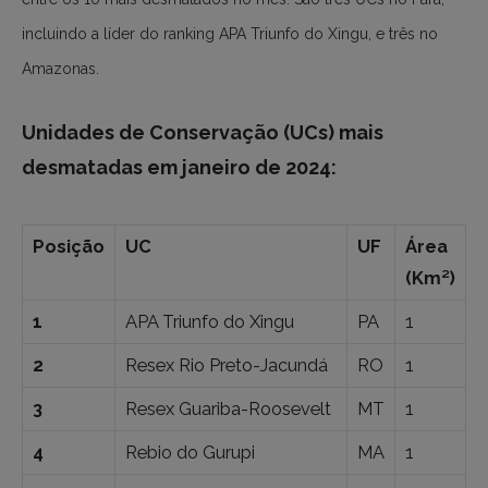
incluindo a líder do ranking APA Triunfo do Xingu, e três no
Amazonas.
Unidades de Conservação (UCs) mais
desmatadas em janeiro de 2024:
Posição
UC
UF
Área
(Km²)
1
APA Triunfo do Xingu
PA
1
2
Resex Rio Preto-Jacundá
RO
1
3
Resex Guariba-Roosevelt
MT
1
4
Rebio do Gurupi
MA
1