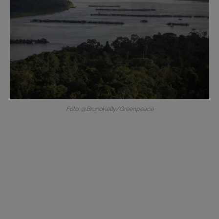
Foto: @BrunoKelly/Greenpeace