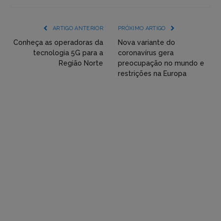
mídia
(YouTube,
ARTIGO ANTERIOR
PRÓXIMO ARTIGO
Twitter,
Conheça as operadoras da
Nova variante do
tecnologia 5G para a
coronavírus gera
Flickr
Região Norte
preocupação no mundo e
restrições na Europa
etc)
diretamente
em
tópicos
e
respostas