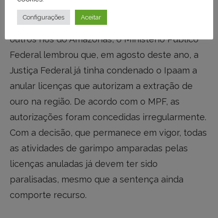
Ainda sobre a polêmica atuação de
Configurações
Aceitar
garimpeiros ao longo do Rio Madeira e de
outros rios do Amazonas, o Ministério Público
Federal lembrou que, em agosto deste ano, a
Justiça Federal já tinha condenado o Ipaam a
anular licenças que autorizam a extração de
ouro na região. De acordo com o MPF, as
autorizações foram concedidas irregularmente.
Com a decisão, que permanece em vigor, todas
as atividades de garimpo amparadas pelas
licenças anuladas já devem ter sido
paralisadas, mesmo que a sentença ainda
comporte recurso.