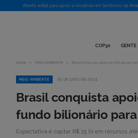
1.
COP30
GENTE 
»
»
Home
MEIO AMBIENTE
Brasil conquista apoio de oito países para
29 de julho de 2024
MEIO AMBIENTE
Brasil conquista apoi
fundo bilionário para
Expectativa é captar R$ 25 bi em recursos a