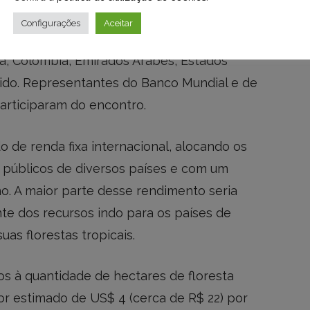
dos por
Folha
e
O Globo
, a proposta teve uma
Configurações
Aceitar
es de oito países convidados para a
, Colômbia, Emirados Árabes, Estados
ido. Representantes do Banco Mundial e de
articiparam do encontro.
o de renda fixa internacional, alocando os
s públicos de diversos países e com um
o. A maior parte desse rendimento seria
nte dos recursos indo para os países de
as florestas tropicais.
 à quantidade de hectares de floresta
or estimado de US$ 4 (cerca de R$ 22) por