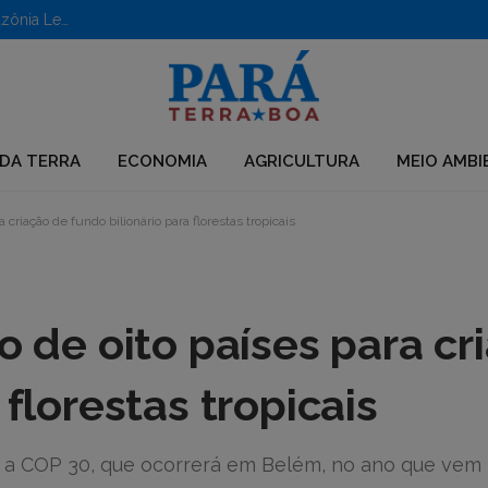
Aberto edital para apoio a iniciativas em territórios da Amazônia Legal
DA TERRA
ECONOMIA
AGRICULTURA
MEIO AMBI
 criação de fundo bilionário para florestas tropicais
o de oito países para cr
 florestas tropicais
té a COP 30, que ocorrerá em Belém, no ano que vem