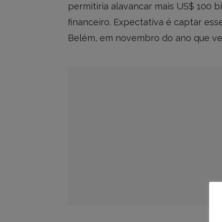
permitiria alavancar mais US$ 100 b
financeiro. Expectativa é captar es
Belém, em novembro do ano que v