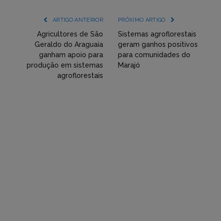
mídia
(YouTube,
ARTIGO ANTERIOR
PRÓXIMO ARTIGO
Twitter,
Agricultores de São
Sistemas agroflorestais
Geraldo do Araguaia
geram ganhos positivos
Flickr
ganham apoio para
para comunidades do
produção em sistemas
Marajó
etc)
agroflorestais
diretamente
em
tópicos
e
respostas