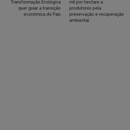
Transformação Ecológica
mil por hectare a
Flickr
quer guiar a transição
produtores pela
econômica do País
preservação e recuperação
etc)
ambiental
diretamente
em
tópicos
e
respostas