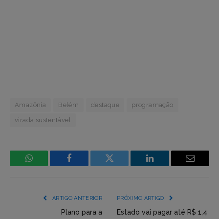
Amazônia
Belém
destaque
programação
virada sustentável
WhatsApp
Facebook
Incorpore
LinkedIn
Email
mídia
(YouTube,
ARTIGO ANTERIOR
PRÓXIMO ARTIGO
Twitter,
Plano para a
Estado vai pagar até R$ 1,4