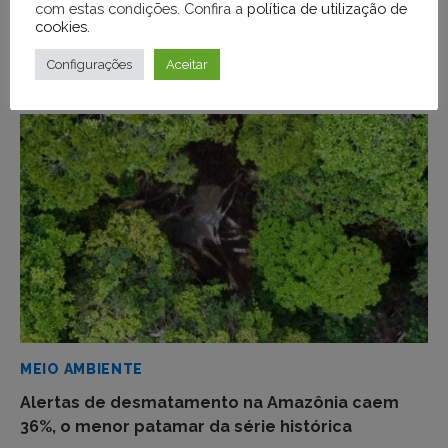
com estas condições. Confira a
política de utilização de
cookies
.
VOCÊ PODE GOSTAR TAMBÉM DE
Configurações
Aceitar
MEIO AMBIENTE
Alertas de desmatamento na Amazônia caem
36%, o menor patamar da série histórica