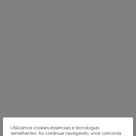
em
tópicos
e
respostas
Utilizamos cookies essenciais e tecnologias
semelhantes. Ao continuar navegando, você concorda