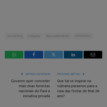
Amazônia
colapso
desmatamento
PRINCIPAL
WhatsApp
Facebook
Incorpore
LinkedIn
Email
mídia
(YouTube,
ARTIGO ANTERIOR
PRÓXIMO ARTIGO
Twitter,
Governo quer conceder
Que tal se inspirar na
mais duas florestas
culinária paraense para a
Flickr
nacionais do Pará à
ceia das festas de final de
iniciativa privada
ano?
etc)
diretamente