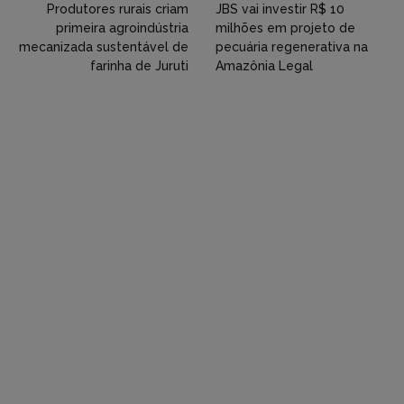
Twitter,
Produtores rurais criam
JBS vai investir R$ 10
primeira agroindústria
milhões em projeto de
Flickr
mecanizada sustentável de
pecuária regenerativa na
farinha de Juruti
Amazônia Legal
etc)
diretamente
em
tópicos
e
respostas