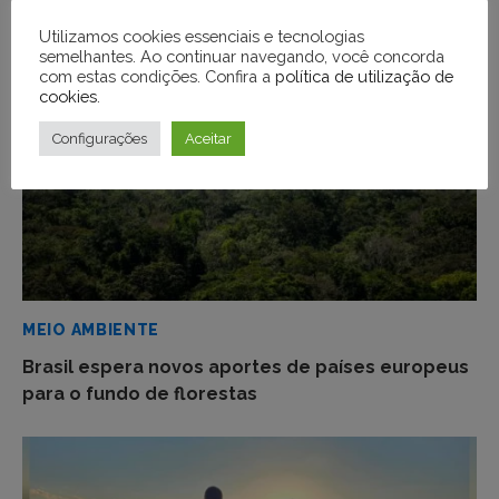
medicamentos não descobertos
Utilizamos cookies essenciais e tecnologias
semelhantes. Ao continuar navegando, você concorda
com estas condições. Confira a
política de utilização de
cookies
.
Configurações
Aceitar
MEIO AMBIENTE
Brasil espera novos aportes de países europeus
para o fundo de florestas