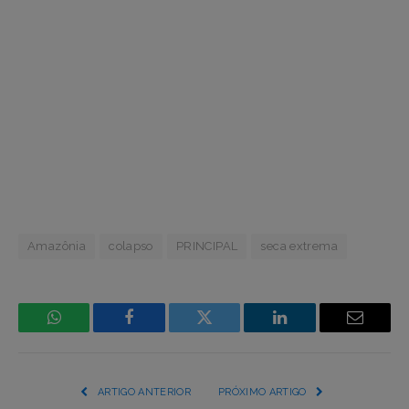
Amazônia
colapso
PRINCIPAL
seca extrema
WhatsApp
Facebook
Incorpore
LinkedIn
Email
mídia
(YouTube,
ARTIGO ANTERIOR
PRÓXIMO ARTIGO