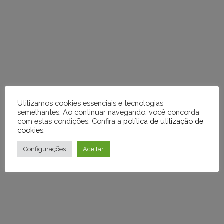
diretamente
em
tópicos
e
respostas
Utilizamos cookies essenciais e tecnologias
semelhantes. Ao continuar navegando, você concorda
com estas condições. Confira a
política de utilização de
cookies
.
Configurações
Aceitar