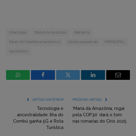
Alenquer
Baixo Amazonas
Belterra
Meio Ambiente amazônico
Oeste paraense
PRINCIPAL
Santarém
WhatsApp
Facebook
Incorpore
LinkedIn
Email
mídia
(YouTube,
ARTIGO ANTERIOR
PRÓXIMO ARTIGO
Twitter,
Tecnologia e
‘Maria da Amazônia, rogai
ancestralidade: Ilha do
pela COP30’ dará o tom
Flickr
Combú ganha 5G e Rota
nas romarias do Círio 2025
Turística
etc)