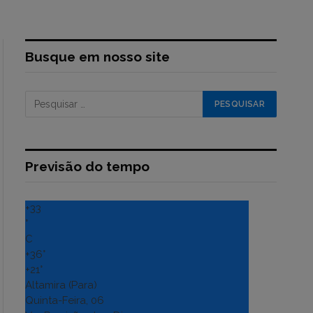
Busque em nosso site
Previsão do tempo
+
33
°
C
+
36°
+
21°
Altamira (Para)
Quinta-Feira, 06