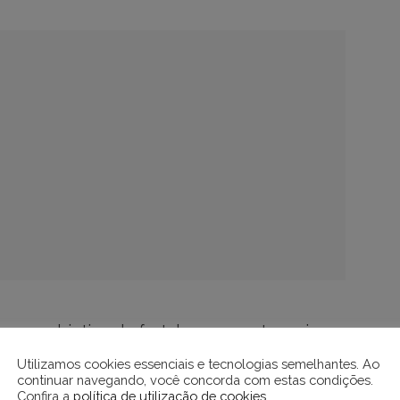
com o objetivo de fortalecer o protagonismo
 debate da crise climática, trazendo à tona
Utilizamos cookies essenciais e tecnologias semelhantes. Ao
continuar navegando, você concorda com estas condições.
e o tema quanto ao impacto das realidades
Confira a
política de utilização de cookies
.