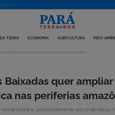
Aberto edital para apoio a iniciativas em territórios da Amazônia Legal
DA TERRA
ECONOMIA
AGRICULTURA
MEIO AMBI
liar debate sobre agenda climática nas periferias amazônidas
s Baixadas quer ampliar
ca nas periferias amaz
 forma online e, presencialmente, em 17 de março, n