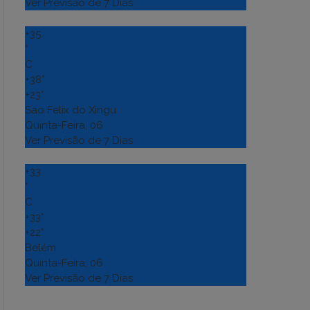
Ver Previsão de 7 Dias
+
35
°
C
+
38°
+
23°
Sao Felix do Xingu
Quinta-Feira, 06
Ver Previsão de 7 Dias
+
33
°
C
+
33°
+
22°
Belém
Quinta-Feira, 06
Ver Previsão de 7 Dias