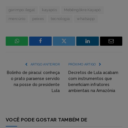
garimpo ilegal
kayapós
Mebêngôkre Kayapó
mercúrio
peixes
tecnologia
whatsapp
WhatsApp
Facebook
Incorpore
LinkedIn
Email
mídia
(YouTube,
ARTIGO ANTERIOR
PRÓXIMO ARTIGO
Twitter,
Bolinho de piracuí: conheça
Decretos de Lula acabam
o prato paraense servido
com instrumentos que
Flickr
na posse do presidente
beneficiam infratores
Lula
ambientais na Amazônia
etc)
diretamente
em
tópicos
VOCÊ PODE GOSTAR TAMBÉM DE
e