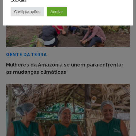
cookies
.
Configurações
Aceitar
GENTE DA TERRA
Mulheres da Amazônia se unem para enfrentar
as mudanças climáticas