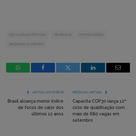
agricultura familiar
destaque
microcrédito
pequeno produtor
WhatsApp
Facebook
Incorpore
LinkedIn
Email
mídia
(YouTube,
ARTIGO ANTERIOR
PRÓXIMO ARTIGO
Twitter,
Brasil alcança menor índice
Capacita COP30 lança 12º
de focos de calor dos
ciclo de qualificação com
Flickr
últimos 12 anos
mais de 680 vagas em
setembro
etc)
diretamente