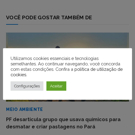
VOCÊ PODE GOSTAR TAMBÉM DE
Utilizamos cookies essenciais e tecnologias
semelhantes. Ao continuar navegando, você concorda
com estas condições. Confira a
política de utilização de
cookies
.
Configurações
Aceitar
MEIO AMBIENTE
PF desarticula grupo que usava químicos para
desmatar e criar pastagens no Pará