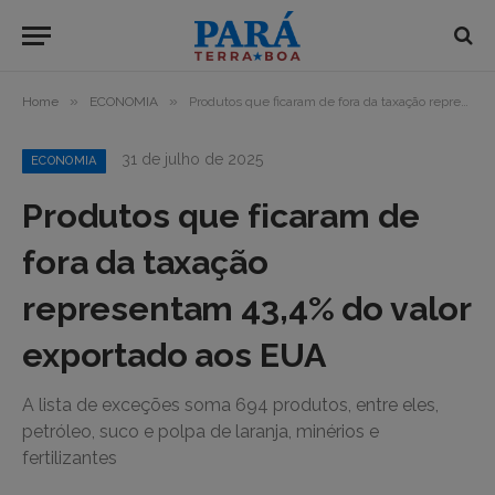
»
»
Home
ECONOMIA
Produtos que ficaram de fora da taxação representam 43,4% do valor exportado aos EUA
31 de julho de 2025
ECONOMIA
Produtos que ficaram de
fora da taxação
representam 43,4% do valor
exportado aos EUA
A lista de exceções soma 694 produtos, entre eles,
petróleo, suco e polpa de laranja, minérios e
fertilizantes