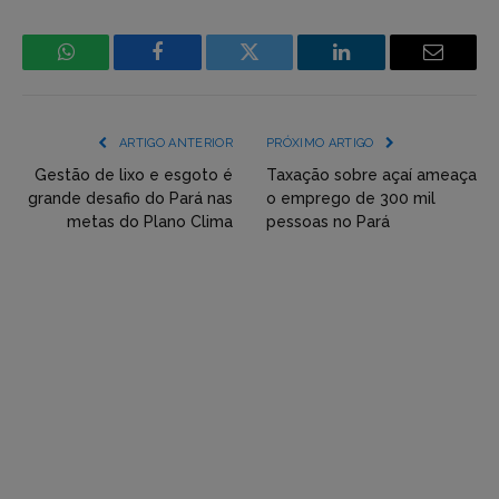
WhatsApp
Facebook
Incorpore
LinkedIn
Email
mídia
(YouTube,
ARTIGO ANTERIOR
PRÓXIMO ARTIGO
Twitter,
Gestão de lixo e esgoto é
Taxação sobre açaí ameaça
grande desafio do Pará nas
o emprego de 300 mil
Flickr
metas do Plano Clima
pessoas no Pará
etc)
diretamente
em
tópicos
e
respostas