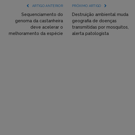
(YouTube,
ARTIGO ANTERIOR
PRÓXIMO ARTIGO
Twitter,
Sequenciamento do
Destruição ambiental muda
genoma da castanheira
geografia de doenças
Flickr
deve acelerar o
transmitidas por mosquitos,
melhoramento da espécie
alerta patologista
etc)
diretamente
em
tópicos
e
respostas