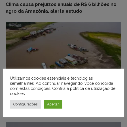
Clima causa prejuízos anuais de R$ 6 bilhões no
agro da Amazônia, alerta estudo
Utilizamos cookies essenciais e tecnologias
semelhantes. Ao continuar navegando, você concorda
com estas condições. Confira a
política de utilização de
cookies
.
ECONOMIA
Secas na Amazônia deixam de ser exceção e
Configurações
Aceitar
desafiam infraestrutura logística do País