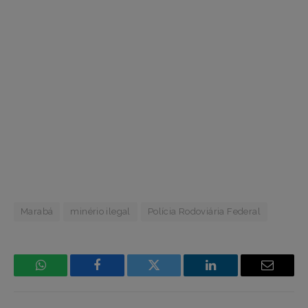
Marabá
minério ilegal
Polícia Rodoviária Federal
WhatsApp
Facebook
Incorpore
LinkedIn
Email
mídia