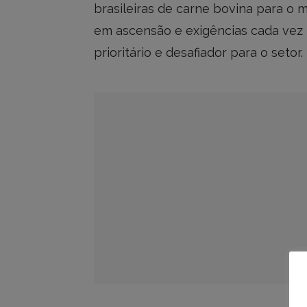
brasileiras de carne bovina para o
em ascensão e exigências cada vez m
prioritário e desafiador para o setor.