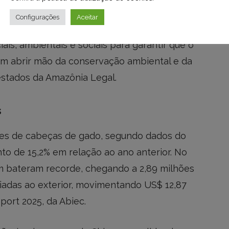
edição dos Diálogos Boi na Linha, iniciativa
Configurações
Aceitar
blicas e práticas sustentáveis no campo. O
iais, ambientais e sociais para garantir que o
em abrir mão da conservação ambiental e da
estados da Amazônia Legal.
s
hões de cabeças de gado, segundo dados do
to de 15,2% em relação ao ano anterior. No
 bateram recorde, chegando a 2,89 milhões
viadas ao exterior, movimentando US$ 12,87
ort 2025, da Abiec.