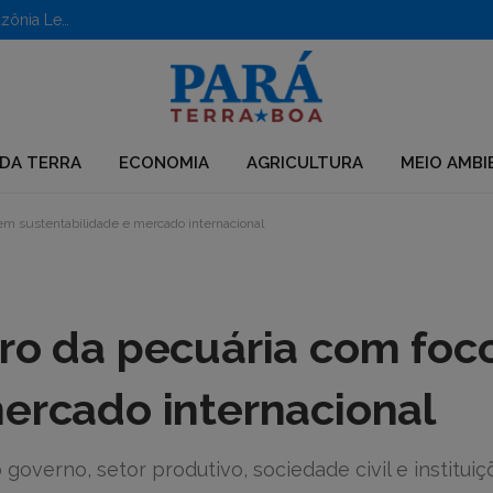
Aberto edital para apoio a iniciativas em territórios da Amazônia Legal
DA TERRA
ECONOMIA
AGRICULTURA
MEIO AMBI
 em sustentabilidade e mercado internacional
uro da pecuária com foc
ercado internacional
overno, setor produtivo, sociedade civil e instituiç