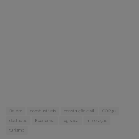
Belém
combustíveis
construção civil
COP30
destaque
Economia
logística
mineração
turismo