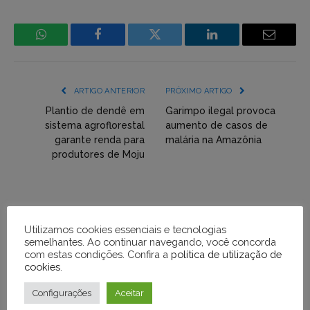
WhatsApp
Facebook
Incorpore
LinkedIn
Email
mídia
(YouTube,
ARTIGO ANTERIOR
PRÓXIMO ARTIGO
Twitter,
Plantio de dendê em
Garimpo ilegal provoca
sistema agroflorestal
aumento de casos de
Flickr
garante renda para
malária na Amazônia
produtores de Moju
etc)
diretamente
em
tópicos
Utilizamos cookies essenciais e tecnologias
semelhantes. Ao continuar navegando, você concorda
e
com estas condições. Confira a
política de utilização de
respostas
cookies
.
Configurações
Aceitar