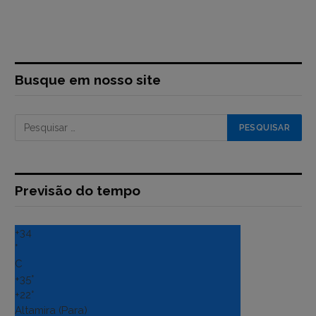
Busque em nosso site
Previsão do tempo
+
34
°
C
+
35°
+
22°
Altamira (Para)