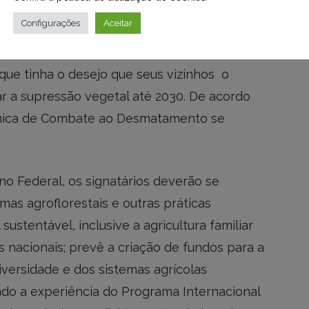
Configurações
Aceitar
mento, a Declaração de Belém não
om o desmatamento zero, o que não deixa
 que tinha o desejo que seus vizinhos o
 a supressão vegetal até 2030. De acordo
nica de Combate ao Desmatamento se
 Federal, os signatários deverão se
as agroflorestais e outras práticas
sustentável, inclusive a agricultura familiar
nacionais; prevê a criação de fundos para a
versidade e dos sistemas agrícolas
ndo a experiência do Programa Internacional