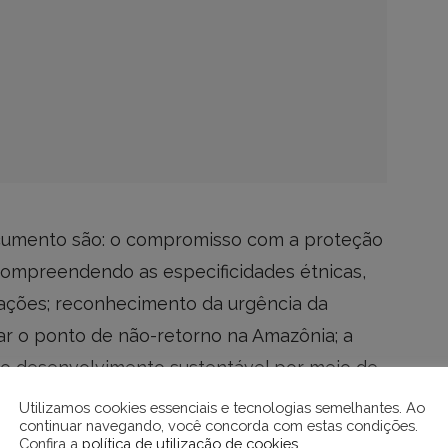
ocumento são: o compromisso com a proteção
compreendendo as especificidades étnicas,
lações; reconhecimento da urgência da
ar o ponto de não-retorno na Amazônia; a
ao desenvolvimento sustentável por meio de
e
, lançado pelo BNDES e BID, na segunda-
Utilizamos cookies essenciais e tecnologias semelhantes. Ao
continuar navegando, você concorda com estas condições.
Confira a
política de utilização de cookies
.