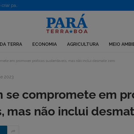
PF desarticula grupo que usava químicos para desmatar e criar pastagens no Pará
DA TERRA
ECONOMIA
AGRICULTURA
MEIO AMBI
mete em promover práticas sustentáveis, mas não inclui desmate zero
de 2023
m se compromete em p
s, mas não inclui desma