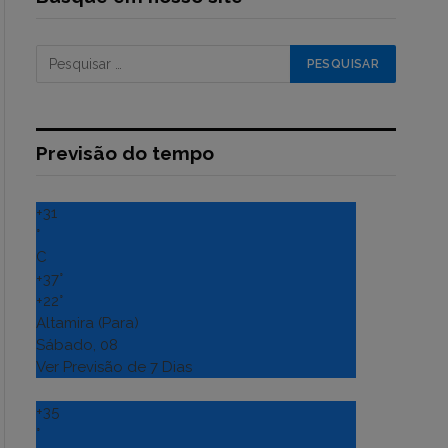
Previsão do tempo
+
31
°
C
+
37°
+
22°
Altamira (Para)
Sábado, 08
Ver Previsão de 7 Dias
+
35
°