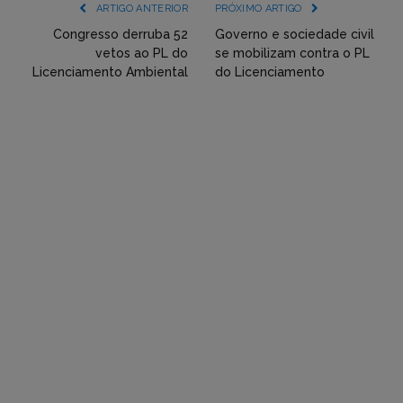
(YouTube,
ARTIGO ANTERIOR
PRÓXIMO ARTIGO
Twitter,
Congresso derruba 52
Governo e sociedade civil
vetos ao PL do
se mobilizam contra o PL
Flickr
Licenciamento Ambiental
do Licenciamento
etc)
diretamente
em
tópicos
e
respostas