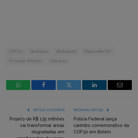
COP30
destaque
destaque3
Papa Leão XIV
Príncipe William
Vaticano
WhatsApp
Facebook
Incorpore
LinkedIn
Email
mídia
(YouTube,
ARTIGO ANTERIOR
PRÓXIMO ARTIGO
Twitter,
Projeto de R$ 135 milhões
Polícia Federal lança
vai transformar áreas
carimbo comemorativo da
Flickr
degradadas em
COP30 em Belém