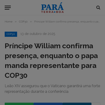
»
»
Home
COP30
Príncipe William confirma presença, enquanto o papa manda representante para COP30
13 de outubro de 2025
COP30
Príncipe William confirma
presença, enquanto o papa
manda representante para
COP30
Leão XIV assegurou que o Vaticano garantirá uma forte
representação durante a conferência