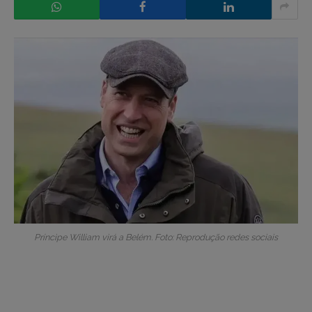
Príncipe William virá a Belém. Foto: Reprodução redes sociais