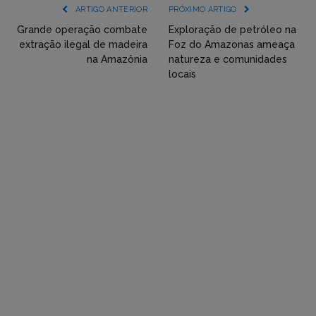
(YouTube,
ARTIGO ANTERIOR
PRÓXIMO ARTIGO
Twitter,
Grande operação combate
Exploração de petróleo na
extração ilegal de madeira
Foz do Amazonas ameaça
Flickr
na Amazônia
natureza e comunidades
locais
etc)
diretamente
em
tópicos
e
respostas