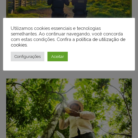
Utilizamos cookies essenciais e tecnologias
semelhantes. Ao continuar navegando, você concorda
com estas condições. Confira a
política de utilização de
cookies
.
MEIO AMBIENTE
Configurações
Aceitar
PF desarticula grupo que usava químicos para
desmatar e criar pastagens no Pará