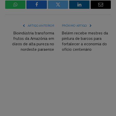
WhatsApp
Facebook
Incorpore
LinkedIn
Email
mídia
(YouTube,
ARTIGO ANTERIOR
PRÓXIMO ARTIGO
Twitter,
Bioindústria transforma
Belém recebe mestres da
frutos da Amazônia em
pintura de barcos para
Flickr
óleos de alta pureza no
fortalecer a economia do
nordeste paraense
ofício centenário
etc)
diretamente
em
tópicos
e
respostas