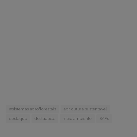
#sistemas agroflorestais
agricutura sustentável
destaque
destaque4
meio ambiente
SAFs