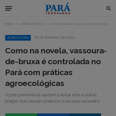
»
»
Home
AGRICULTURA
Como na novela, vassoura-de-bruxa é controlada no Pará com práticas agroecológicas
16 de fevereiro de 2024
AGRICULTURA
Como na novela, vassoura-
de-bruxa é controlada no
Pará com práticas
agroecológicas
Ações preventivas ajudam a evitar esta e outras
pragas que causam prejuízos à lavoura cacaueira