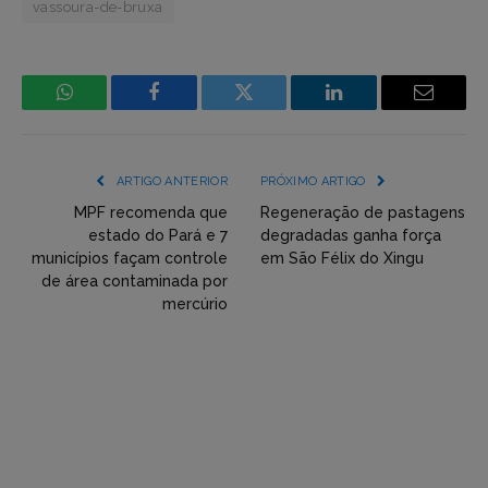
vassoura-de-bruxa
WhatsApp
Facebook
Incorpore
LinkedIn
Email
mídia
(YouTube,
ARTIGO ANTERIOR
PRÓXIMO ARTIGO
Twitter,
MPF recomenda que
Regeneração de pastagens
estado do Pará e 7
degradadas ganha força
Flickr
municípios façam controle
em São Félix do Xingu
de área contaminada por
etc)
mercúrio
diretamente
em
tópicos
e
respostas